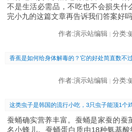
不是生活必需品，不吃也不会损失什
完小九的这篇文章再告诉我们答案好
作者:演示站编辑
分类:
|
香蕉是如何给身体解毒的？它的好处简直数不
作者:演示站编辑
分类:
|
这类虫子是韩国的流行小吃，3只虫子能顶1个
蚕蛹确实营养丰富。蚕蛹是家蚕的蚕
名小蜂儿。蚕蛹蛋白质由18种氨基酸