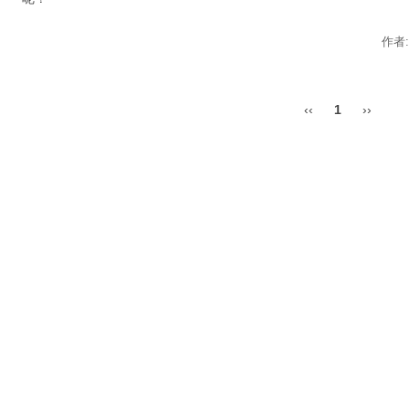
作者
‹‹
1
››